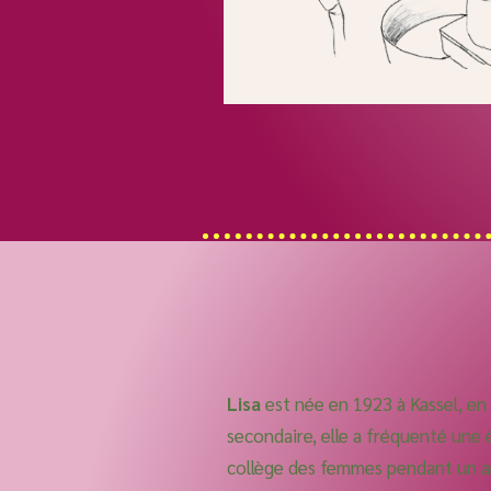
Lisa
est née en 1923 à Kassel, en
secondaire, elle a fréquenté une
collège des femmes pendant un an 