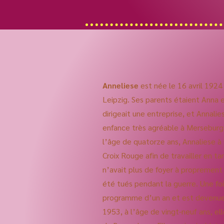
Anneliese
est née le 16 avril 1924
Leipzig. Ses parents étaient Anna 
dirigeait une entreprise, et Annali
enfance très agréable à Merseburg
l’âge de quatorze ans, Annaliese à 
Croix Rouge afin de travailler en tan
n’avait plus de foyer à proprement 
été tués pendant la guerre. Une foi
programme d’un an et est devenue 
1953, à l’âge de vingt-neuf ans, el