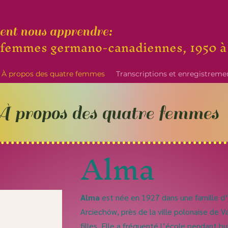
vent nous apprendre
:
 femmes g
ermano-
canadiennes, 1950 à
À propos des quatre femmes
Transcriptions et enregistreme
 propos des quatre femmes
Alma
Alma
est née en 1927 dans une famille d’a
Arciechów, près de la ville polonaise de Va
filles. Elle a fréquenté l’école pendant h