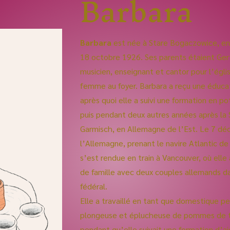
Barbara
Barbara
est née à Stare Bogaczowice, en S
18 octobre 1926. Ses parents étaient Gert
musicien, enseignant et cantor pour l’égli
femme au foyer. Barbara a reçu une éducat
après quoi elle a suivi une formation en po
puis pendant deux autres années après la
Garmisch, en Allemagne de l’Est. Le 7 dé
l’Allemagne, prenant le navire Atlantic de 
s’est rendue en train à Vancouver, où ell
de famille avec deux couples allemands d
fédéral.
Elle a travaillé en tant que domestique pe
plongeuse et éplucheuse de pommes de te
pendant qu’elle suivait une formation d’ai