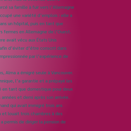
cé sa famille à fuir vers l’Allemagne
 occupé une variété d’emplois : elle a
ns un hôpital, puis en tant que
urs fermes en Allemagne de l’Ouest.
re avait vécu aux États Unis
 afin d’éviter d’être conscrit dans
impressionnée par l’expérience de
ans, Alma a émigré seule à Vancouver.
nnique, l’a garantie et a prépayé les
llé en tant que domestique pour deux
s années et demi après son arrivée.
and qui avait immigré trois ans
 et louait trois chambres à des
a permis de diriger la pension de