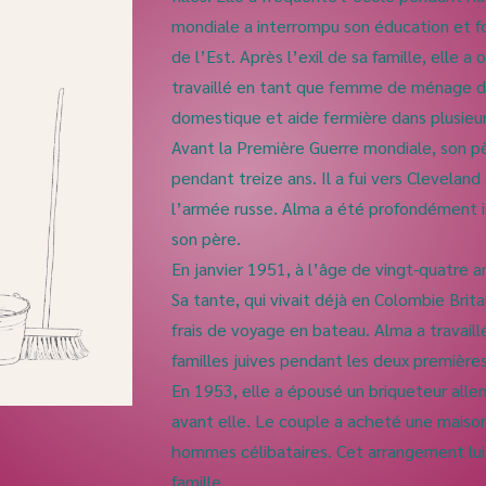
mondiale a interrompu son éducation et for
de l’Est. Après l’exil de sa famille, elle a
travaillé en tant que femme de ménage da
domestique et aide fermière dans plusie
Avant la Première Guerre mondiale, son pè
pendant treize ans. Il a fui vers Cleveland
l’armée russe. Alma a été profondément 
son père.
En janvier 1951, à l’âge de vingt-quatre 
Sa tante, qui vivait déjà en Colombie Brita
frais de voyage en bateau. Alma a travai
familles juives pendant les deux première
En 1953, elle a épousé un briqueteur allem
avant elle. Le couple a acheté une maison
hommes célibataires. Cet arrangement lui 
famille.