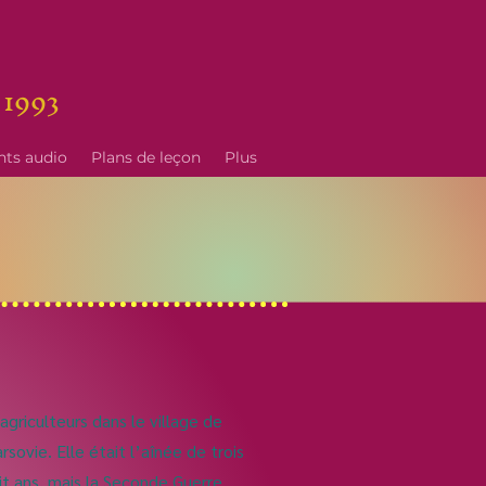
 1993
nts audio
Plans de leçon
Plus
griculteurs dans le village de
rsovie. Elle était l’aînée de trois
uit ans, mais la Seconde Guerre