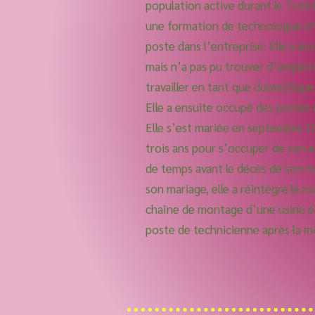
population active durant le Troisi
une formation de technologue ch
poste dans l’entreprise. Elle a 
mais n’a pas pu trouver d’emploi
travailler en tant que domestiqu
Elle a ensuite occupé des postes 
Elle s’est mariée en septembre 
trois ans pour s’occuper de son e
de temps avant le décès de son m
son mariage, elle a réintégré le mar
chaîne de montage d’une usine él
poste de technicienne après la m