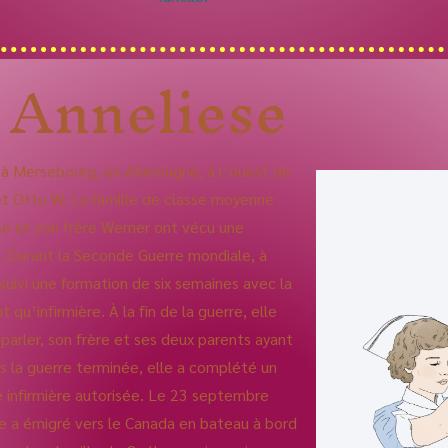
Anneliese
 à Mersebourg, en Allemagne, à l’ouest de
et Otto W. La famille de classe moyenne
ese et son frère Werner ont vécu une
. Durant la Seconde Guerre mondiale, à
suivi une formation de six semaines avec la
t qu’infirmière. À la fin de la guerre, elle
parler, son frère et ses deux parents ayant
s la guerre terminée, elle a complété un
infirmière autorisée. Le 23 septembre
le a émigré vers le Canada en bateau à bord