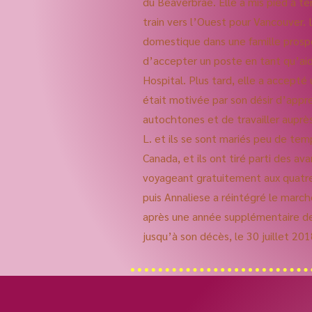
du Beaverbrae. Elle a mis pied à ter
train vers l’Ouest pour Vancouver. L
domestique dans une famille prosp
d’accepter un poste en tant qu’ai
Hospital. Plus tard, elle a accepté 
était motivée par son désir d’appr
autochtones et de travailler auprès
L. et ils se sont mariés peu de temp
Canada, et ils ont tiré parti des a
voyageant gratuitement aux quatre 
puis Annaliese a réintégré le marché
après une année supplémentaire de f
jusqu’à son décès, le 30 juillet 201