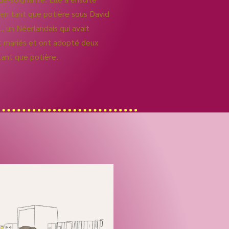
 en tant que potière sous David
, un Néerlandais qui avait
t mariés et ont adopté deux
tant que potière.