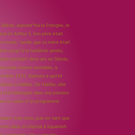
ilésie, aujourd’hui la Pologne, le
ud et Arthur S. Son père était
se locale, tandis que sa mère était
ion jusqu’à la huitième année,
terie pendant deux ans en Silésie,
 Seconde Guerre mondiale, à
cembre 1951, Barbara a quitté
Gènes à Halifax. De Halifax, elle
e a été hébergée dans une pension
ans le cadre d’un programme
ndant trois mois, puis en tant que
rre dans un hôpital à Squamish
de-soignante. Elle a ensuite