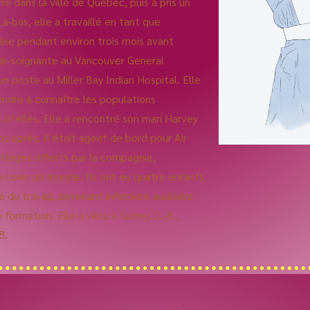
re dans la ville de Québec, puis a pris un
à-bas, elle a travaillé en tant que
ère pendant environ trois mois avant
de-soignante au Vancouver General
un poste au Miller Bay Indian Hospital. Elle
endre à connaître les populations
 d’elles. Elle a rencontré son mari Harvey
s après. Il était agent de bord pour Air
vantages offerts par la compagnie,
coins du monde. Ils ont eu quatre enfants,
 du travail, devenant infirmière auxiliaire
ormation. Elle a vécu à Surrey, C.-B.,
8.