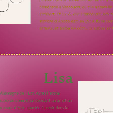
déménagé à Vancouver, où elle a travaillé
Lambert. En 1955, elle a rencontré Jack B.
immigré d’Amsterdam en 1950. Ils se son
enfants, et Barbara a connu du succès en 
Lisa
 Allemagne de l’Est. Après l’école
 école de commerce pendant un an et un
avant d’être appelée à servir dans la