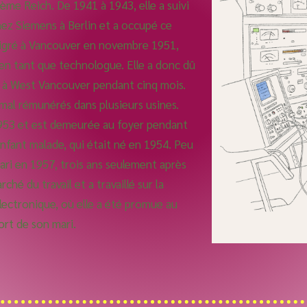
ème Reich. De 1941 à 1943, elle a suivi
ez Siemens à Berlin et a occupé ce
émigré à Vancouver en novembre 1951,
 en tant que technologue. Elle a donc dû
e à West Vancouver pendant cinq mois.
mal rémunérés dans plusieurs usines.
1953 et est demeurée au foyer pendant
nfant malade, qui était né en 1954. Peu
ari en 1957, trois ans seulement après
ché du travail et a travaillé sur la
ectronique, où elle a été promue au
ort de son mari.