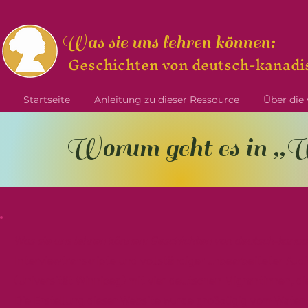
Was sie uns lehren können:
Geschichten von deutsch-kanadi
Startseite
Anleitung zu dieser Ressource
Über die 
Worum geht es in „Wa
Was sie uns lehren können: Geschichten von deutsch-kana
Interviewtranskripte und vollständiger unbearbeiteter Aud
(Universität Winnipeg) mit vier deutschen Migrantinnen, d
Die Erstellung dieser Website wurde großzügig vom Wate