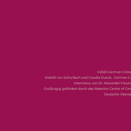
von drei Unterrichtsplänen begleitet, die Sie im Unterricht
können.
©2023
German-Canadi
Erstellt von Sofia Bach und Claudia Dueck, German-C
Interviews, von Dr. Alexander Freund
Großzügig gefördert durch das Waterloo Centre of G
Deutsche Übers