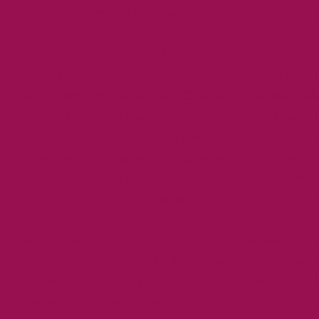
Studies Programm an der University of Winnipeg (GCS) fina
Im Jahr 2021 wurde Claudia Dueck, die Projektassistentin d
Thesis (Identity in Immigration, 1994) zu transkribieren. 
Freund, dem Vorsitzenden der GCS, entstand die Idee, die
Sofia, die sich an ihre Geschichtsausbildung an der Obersc
Erfahrungsberichte, insbesondere von Frauen und Migranten
konzentrieren, von denen jede über eine Vielzahl unterschi
Lehrern und Interessierten wie möglich zugänglich zu mach
Erstellung einer englischen, einer deutschen und einer fra
Das Ziel dieser digitalen Sammlung ist es, die Verwendung 
Transkriptionen) in mehreren Bildungsbereichen wie Gesch
Geisteswissenschaften, zu fördern. Auf dieser Webseite fi
in beiden kanadischen Amtssprachen und auf Deutsch. Die 